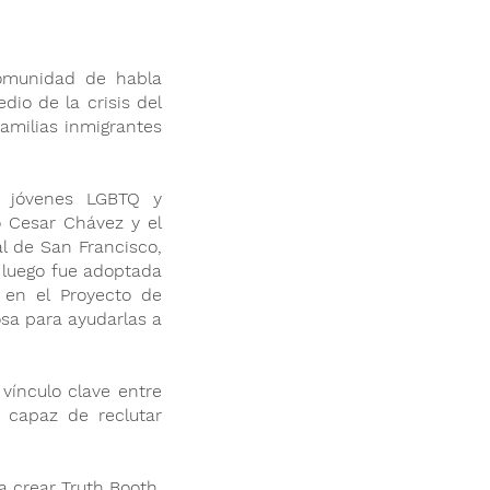
comunidad de habla
io de la crisis del
amilias inmigrantes
s jóvenes LGBTQ y
o Cesar Chávez y el
l de San Francisco,
 luego fue adoptada
 en el Proyecto de
iosa para ayudarlas a
vínculo clave entre
 capaz de reclutar
a crear Truth Booth,