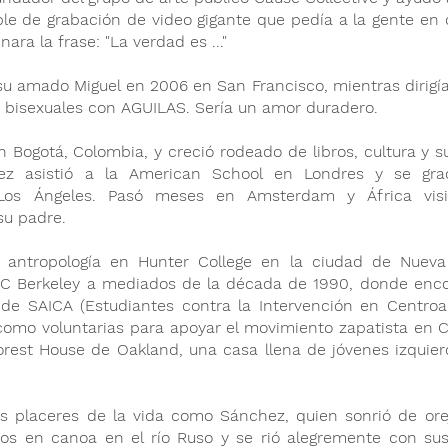
ble de grabación de video gigante que pedía a la gente en 
ra la frase: "La verdad es ..."
su amado Miguel en 2006 en San Francisco, mientras dirigí
 / bisexuales con AGUILAS. Sería un amor duradero.
 Bogotá, Colombia, y creció rodeado de libros, cultura y 
ez asistió a la American School en Londres y se gra
Los Ángeles. Pasó meses en Amsterdam y África visi
su padre.
 antropología en Hunter College en la ciudad de Nueva
 UC Berkeley a mediados de la década de 1990, donde enc
de SAICA (Estudiantes contra la Intervención en Centroa
como voluntarias para apoyar el movimiento zapatista en C
orest House de Oakland, una casa llena de jóvenes izquier
os placeres de la vida como Sánchez, quien sonrió de or
gos en canoa en el río Ruso y se rió alegremente con s