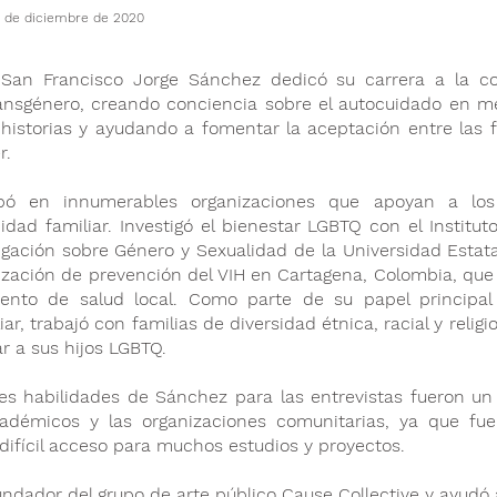
1 de diciembre de 2020
 San Francisco Jorge Sánchez dedicó su carrera a la 
ansgénero, creando conciencia sobre el autocuidado en med
 historias y ayudando a fomentar la aceptación entre las f
r.
ipó en innumerables organizaciones que apoyan a lo
dad familiar. Investigó el bienestar LGBTQ con el Institut
igación sobre Género y Sexualidad de la Universidad Estata
ización de prevención del VIH en Cartagena, Colombia, que
ento de salud local. Como parte de su papel principal
ar, trabajó con familias de diversidad étnica, racial y relig
r a sus hijos LGBTQ.
s habilidades de Sánchez para las entrevistas fueron un 
cadémicos y las organizaciones comunitarias, ya que fue
difícil acceso para muchos estudios y proyectos.
ndador del grupo de arte público Cause Collective y ayudó 