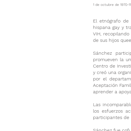
1 de octubre de 1970-1
El etnógrafo de
hispana gay y tr
VIH, recopilando
de sus hijos quee
Sánchez partic
promueven la uni
Centro de Invest
y creó una organ
por el departam
Aceptación Famili
aprender a apoya
Las incomparable
los esfuerzos a
participantes de 
Sánchez fue cofu