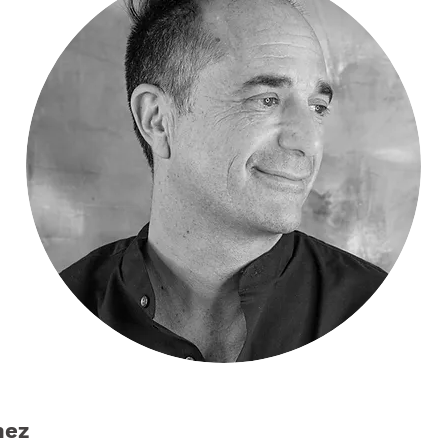
Jon Gama
hez