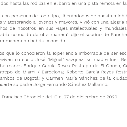
os hasta las rodillas en el barro en una pista remota en l
con personas de todo tipo, liberándonos de nuestras inhi
 y atesorando a jóvenes y mayores. Vivió con una alegría de 
hos de nosotros en sus viajes intelectuales y mundiales
abía conocido de otra manera", dijo el sobrino de Sánche
tra manera no habría conocido.
los que lo conocieron la experiencia imborrable de ser e
eviven su socio José "Miguel" Vázquez; su madre Inez Re
 hermanos Enrique García-Reyes Restrepo de El Choco, Co
strepo de Miami / Barcelona; Roberto García-Reyes Restr
 ambos de Bogotá; y Carmen María Sánchez de la ciudad
uerte su padre Jorge Fernando Sánchez Mallarino.
 Francisco Chronicle del 19 al 27 de diciembre de 2020.